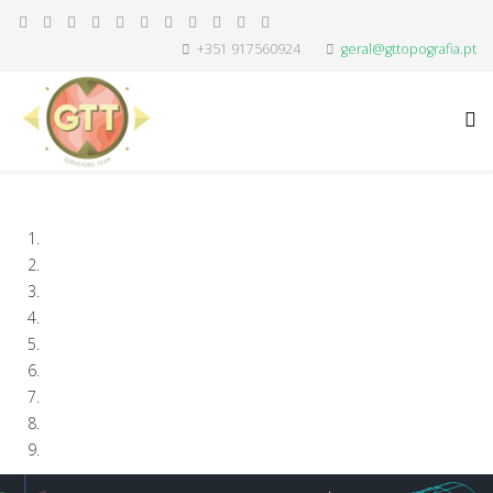
+351 917560924
geral@gttopografia.pt