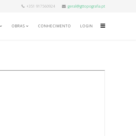
+351 917560924
geral@gttopografia.pt
OBRAS
CONHECIMENTO
LOGIN