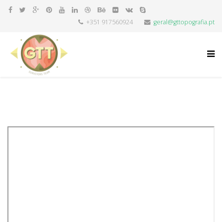
+351 917560924
geral@gttopografia.pt