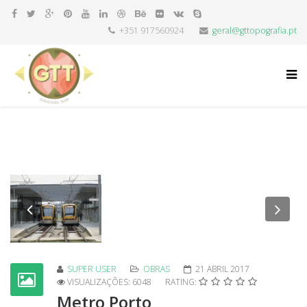
+351 917560924
geral@gttopografia.pt
Previous
Nex
SUPER USER
OBRAS
21 ABRIL 2017
VISUALIZAÇÕES: 6048
RATING:
Metro Porto