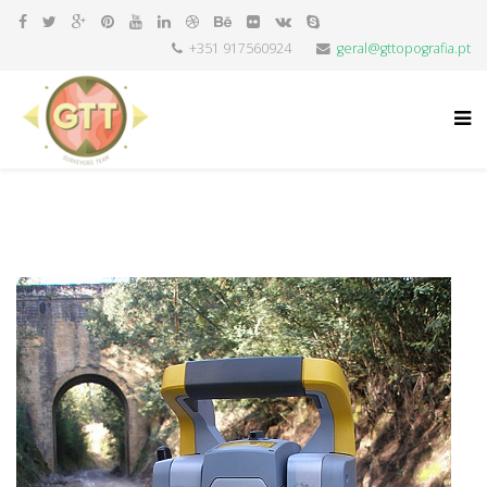
+351 917560924
geral@gttopografia.pt