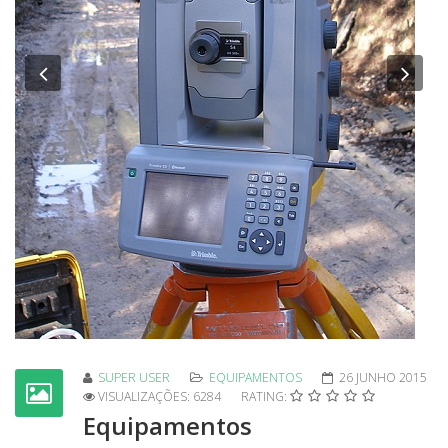
Previous
Nex
SUPER USER
EQUIPAMENTOS
26 JUNHO 2015
VISUALIZAÇÕES: 6284
RATING:
Equipamentos