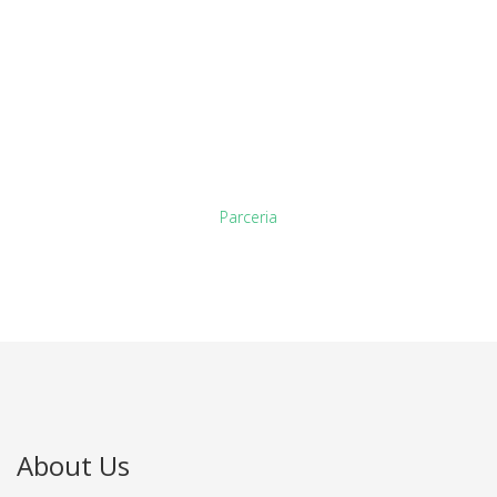
Ready to our latest
creation GTT
Parceria
About Us