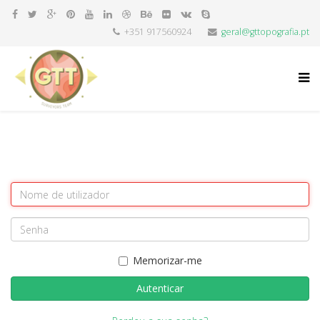
+351 917560924
geral@gttopografia.pt
Memorizar-me
Autenticar